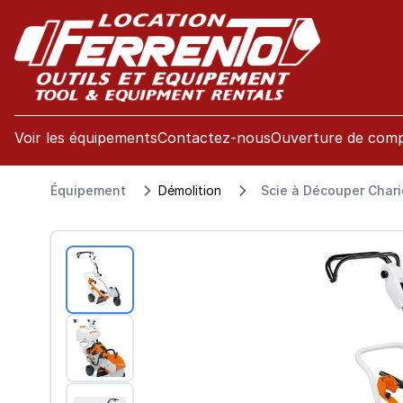
se menu
Voir les équipements
Contactez-nous
Ouverture de com
Équipement
Démolition
Scie à Découper Chari