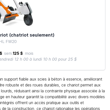
riot (chatriot seulement)
HL FW20
 $
sem.
125 $
mois
endredi 12 h 00 à lundi 10 h 00 pour 25 $
un support fiable aux scies à béton à essence, améliorant
cadre robuste et des roues durables, ce chariot permet aux
lourds, réduisant ainsi la contrainte physique associée à la
e en hauteur garantit la compatibilité avec divers modèles
ntégrés offrent un accès pratique aux outils et
 de la construction, ce chariot rationalise les opérations