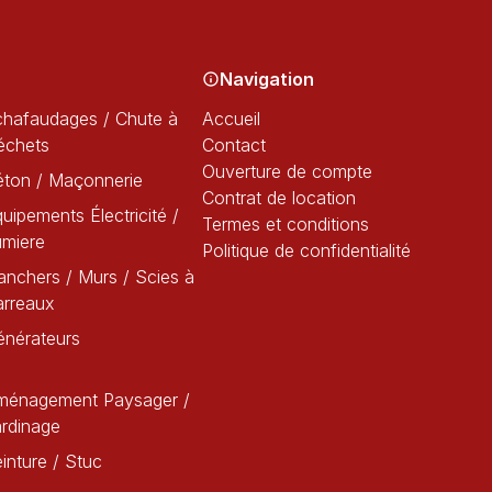
Navigation
chafaudages / Chute à
Accueil
échets
Contact
Ouverture de compte
éton / Maçonnerie
Contrat de location
uipements Électricité /
Termes et conditions
umiere
Politique de confidentialité
anchers / Murs / Scies à
arreaux
énérateurs
ménagement Paysager /
rdinage
inture / Stuc