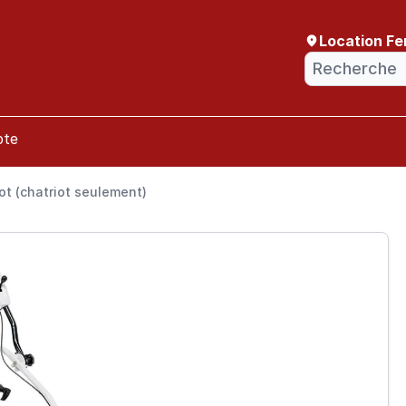
Location Fe
pte
ot (chatriot seulement)