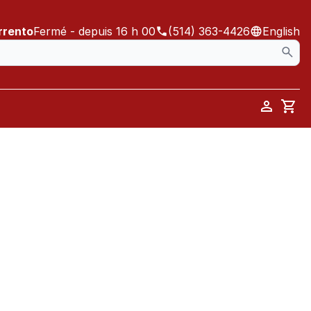
rrento
Fermé
- depuis 16 h 00
(514) 363-4426
English
Car