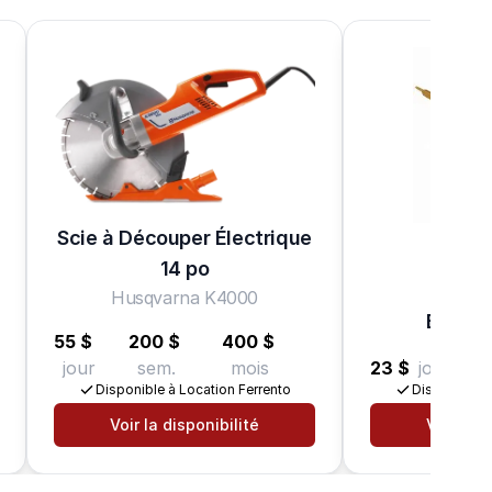
Scie à Découper Électrique
14 po
Husqvarna K4000
Brouet
55 $
200 $
400 $
jour
sem.
mois
23 $
jour
50 $
Disponible à Location Ferrento
Disponible à
Voir la disponibilité
Voir la d