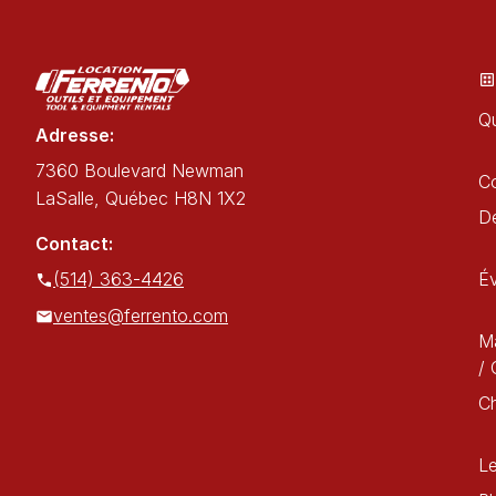
Qu
Adresse:
7360 Boulevard Newman
C
LaSalle, Québec H8N 1X2
Dé
Contact:
(514) 363-4426
É
ventes@ferrento.com
Ma
/ 
C
Le