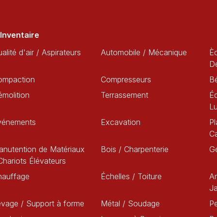
Inventaire
alité d'air / Aspirateurs
Automobile / Mécanique
È
D
ompaction
Compresseurs
B
molition
Terrassement
Éq
L
vénements
Excavation
Pl
C
nutention de Matériaux
Bois / Charpenterie
G
Chariots Élévateurs
hauffage
Échelles / Toiture
A
Ja
vage / Support à forme
Métal / Soudage
Pe