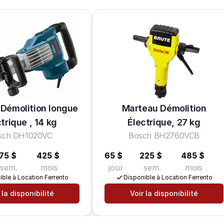
Démolition longue
Marteau Démolition
trique , 14 kg
Électrique, 27 kg
sch DH1020VC
Bosch BH2760VCB
75 $
425 $
65 $
225 $
485 $
sem.
mois
jour
sem.
mois
ible à Location Ferrento
Disponible à Location Ferrento
 la disponibilité
Voir la disponibilité