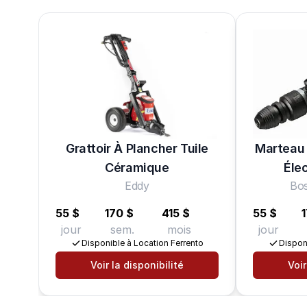
Grattoir À Plancher Tuile
Marteau 
Céramique
Élec
Eddy
Bo
55 $
170 $
415 $
55 $
1
jour
sem.
mois
jour
Disponible à Location Ferrento
Dispon
Voir la disponibilité
Voir