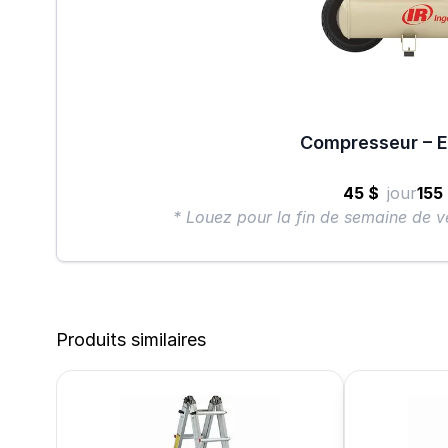
Compresseur – 
45 $
jour
155
* Louez pour la fin de semaine de v
Produits similaires