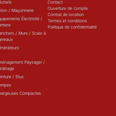
échets
Contact
Ouverture de compte
éton / Maçonnerie
Contrat de location
uipements Électricité /
Termes et conditions
umiere
Politique de confidentialité
anchers / Murs / Scies à
arreaux
énérateurs
ménagement Paysager /
rdinage
inture / Stuc
ompes
hargeuses Compactes