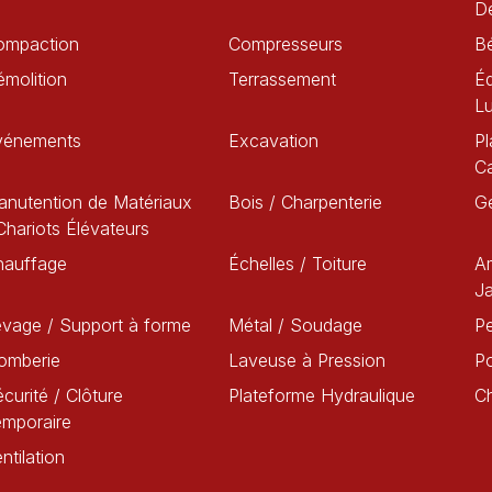
D
ompaction
Compresseurs
B
molition
Terrassement
Éq
L
vénements
Excavation
Pl
C
nutention de Matériaux
Bois / Charpenterie
G
Chariots Élévateurs
hauffage
Échelles / Toiture
A
Ja
vage / Support à forme
Métal / Soudage
Pe
omberie
Laveuse à Pression
P
curité / Clôture
Plateforme Hydraulique
C
emporaire
ntilation