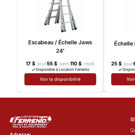
Escabeau / Échelle Jaws
Échelle 
24'
17 $
jour
55 $
sem.
110 $
mois
25 $
jour
Disponible à Location Ferrento
Dispon
Voir la disponibilité
Voir
Qu
Adresse: