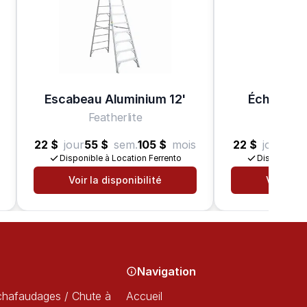
Escabeau Aluminium 12'
Échelle A
Featherlite
Feat
22 $
jour
55 $
sem.
105 $
mois
22 $
jour
44 
Disponible à Location Ferrento
Disponible à
Voir la disponibilité
Voir la d
Navigation
chafaudages / Chute à
Accueil