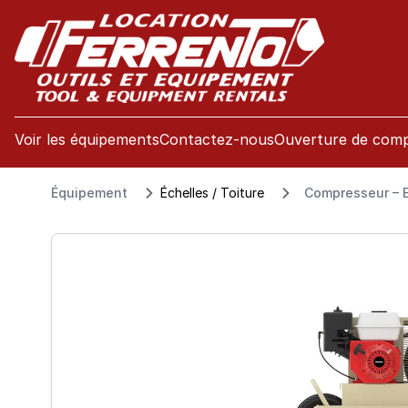
se menu
Voir les équipements
Contactez-nous
Ouverture de com
Équipement
Échelles / Toiture
Compresseur – 