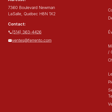
7360 Boulevard Newman
C
LaSalle, Québec H8N 1X2
Dé
Contact:
(514) 363-4426
É
ventes@ferrento.com
Ma
/ 
C
Le
Pl
Sé
T
Ve