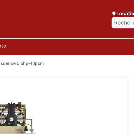
Locati
pte
Essence 5.5hp–10pcm