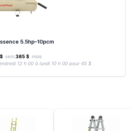
Essence 5.5hp–10pcm
 $
sem.
385 $
mois
endredi 12 h 00 à lundi 10 h 00 pour 45 $