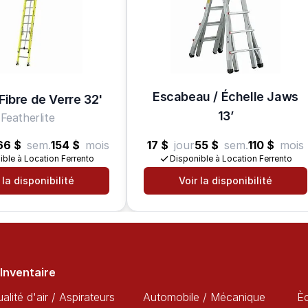
Escabeau / Échelle Jaws
Fibre de Verre 32'
13’
Featherlite
66 $
sem.
154 $
mois
17 $
jour
55 $
sem.
110 $
mois
ible à Location Ferrento
Disponible à Location Ferrento
 la disponibilité
Voir la disponibilité
Inventaire
alité d'air / Aspirateurs
Automobile / Mécanique
È