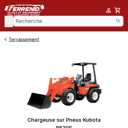
Cart
se menu
Terrassement
Chargeuse sur Pneus Kubota
R520S