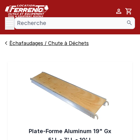
Cart
se menu
Èchafaudages / Chute à Déchets
Plate-Forme Aluminum 19" Gx
5' L - 7' L - 10' L