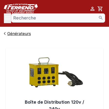
Cart
se menu
Générateurs
Boîte de Distribution 120v /
240v