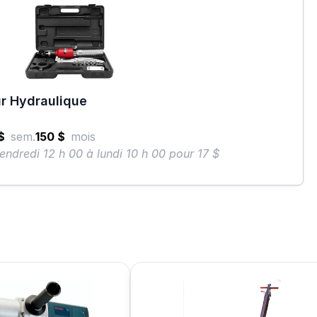
r Hydraulique
$
sem.
150 $
mois
endredi 12 h 00 à lundi 10 h 00 pour 17 $