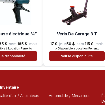
use électrique 3⁄4”
Vérin De Garage 3 T
65 $
sem.
165 $
mois
17 $
jour
50 $
sem.
115 $
mois
ible à Location Ferrento
Disponible à Location Ferrento
 la disponibilité
Voir la disponibilité
Inventaire
alité d'air / Aspirateurs
Automobile / Mécanique
È
D