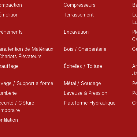
ompaction
Compresseurs
B
molition
Terrassement
Éq
L
vénements
Excavation
Pl
C
nutention de Matériaux
Bois / Charpenterie
G
Chariots Élévateurs
hauffage
Échelles / Toiture
A
Ja
vage / Support à forme
Métal / Soudage
Pe
omberie
Laveuse à Pression
P
curité / Clôture
Plateforme Hydraulique
C
emporaire
ntilation