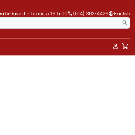
ento
Ouvert
- ferme à 16 h 00
(514) 363-4426
English
Car