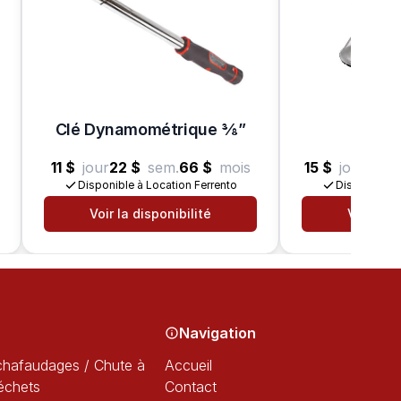
Meul
Clé Dynamométrique 3⁄8”
B
11 $
jour
22 $
sem.
66 $
mois
15 $
jour
45 $
Disponible à Location Ferrento
Disponible à
Voir la disponibilité
Voir la d
Navigation
chafaudages / Chute à
Accueil
échets
Contact