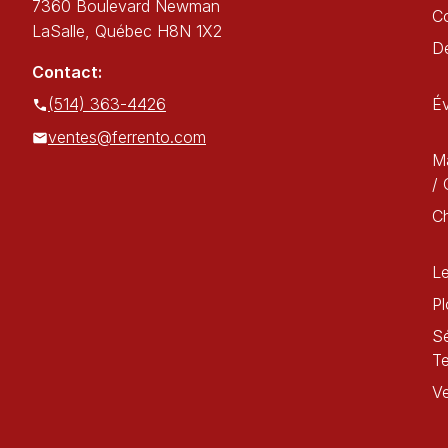
7360 Boulevard Newman
C
LaSalle, Québec H8N 1X2
Dé
Contact:
(514) 363-4426
É
ventes@ferrento.com
Ma
/ 
C
Le
Pl
Sé
T
Ve