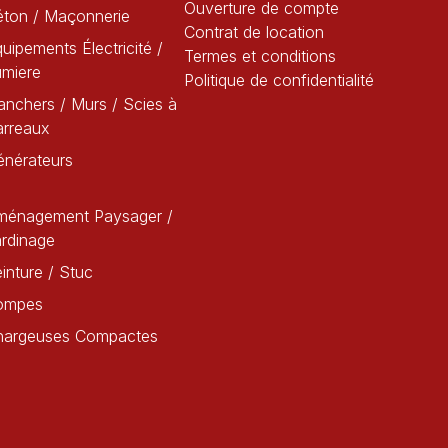
Ouverture de compte
éton / Maçonnerie
Contrat de location
uipements Électricité /
Termes et conditions
umiere
Politique de confidentialité
anchers / Murs / Scies à
arreaux
énérateurs
ménagement Paysager /
rdinage
inture / Stuc
ompes
hargeuses Compactes