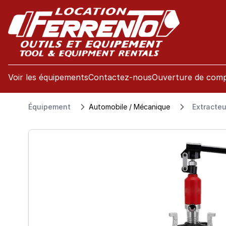
se menu
Voir les équipements
Contactez-nous
Ouverture de com
Équipement
Automobile / Mécanique
Extracteu