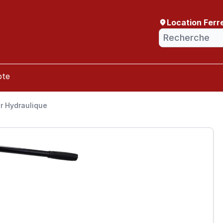
Location Ferr
pte
r Hydraulique