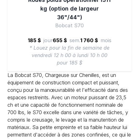
kg (option de largeur
36"/44")
Bobcat S70
185 $
jour
655 $
sem.
1 760 $
mois
* Louez pour la fin de semaine de
vendredi 12 h 00 à lundi 10 h 00
pour 185 $
La Bobcat S70, Chargeuse sur Chenilles, est un
équipement de construction compact et puissant,
conçu pour la manœuvrabilité et l'efficacité dans des
espaces restreints. Avec un moteur puissant de 23,5
ch et une capacité de fonctionnement nominale de
700 lbs, le S70 excelle dans une variété de tâches, y
compris le creusage, le levage et la manutention de
matériaux. Sa petite empreinte et sa faible hauteur lui
permettent d'accéder à des zones confinées, ce qui le