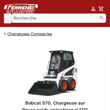
Cart
se menu
Chargeuses Compactes
Bobcat S70, Chargeuse sur
Roues poids opérationnel 1311