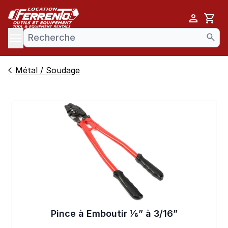
Cart
se menu
Métal / Soudage
Pince à Emboutir 1⁄8” à 3/16”